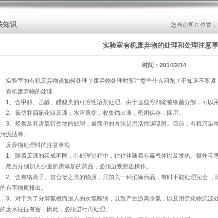
关知识
您当前所在位置：
实验室有机废弃物的处理和处理注意
时间：2014/2/14
实验室的有机废弃物该如何处理？废弃物处理时要注意些什么问题？不知道不要紧
有机废弃物的处理
1、含甲醇、乙醇、醋酸类的可溶性溶剂处理。由于这些溶剂能被细菌分解，可以用
2、氯仿和四氯化碳废液：水浴蒸馏，收集馏出液，密闭保存，回用。
3、烃类及其含氧衍生物的处理：最简单的方法是用活性碳吸附。目前，有机污染物
污泥法等。
废弃物处理时的注意事项
1、随着废液的组成不同，在处理过程中，往往伴随着有毒气体以及发热、爆炸等危
，然后分别加入少量所需添加的药品，必须边观察边操作。
2、含有络离子、螯合物之类的物质，只加入一种消除药品，有时不能处理完全 ，
的有害物质排出。
3、对于为了分解氰根而加入的次氯酸钠，以致产生游离余氯，以及用硫化物沉淀处
的废水往往有害，因此，必须进行再处理。