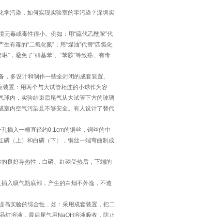
学污染，如何实现实验室的零污染？深圳实
无毒或毒性很小。例如：用“硫代乙酰胺”代
生有毒的“二氧化氮”；用“煤油”代替“四氯化
啉”，避免了“硝基苯”、“苯胺”等致癌、有毒
备，多设计和制作一些全封闭的成套装置。
应装置：用两个与大试管相连的小球作为容
的气球内，实验结束后尾气从大试管下方的玻璃
成室内空气污染且不够安全。有人设计了替代
插入一根直径约0.1cm的铜丝，铜丝的中
红磷（上）和白磷（下），铜丝一端弯曲制成
的良好导热性，白磷、红磷受热后，下端的
插入吸气瓶底部，产生的白烟不外逸，不造
提高实验的综合性，如：采用成套装置，把二
、品红溶液，最后尾气用NaOH溶液吸收，防止