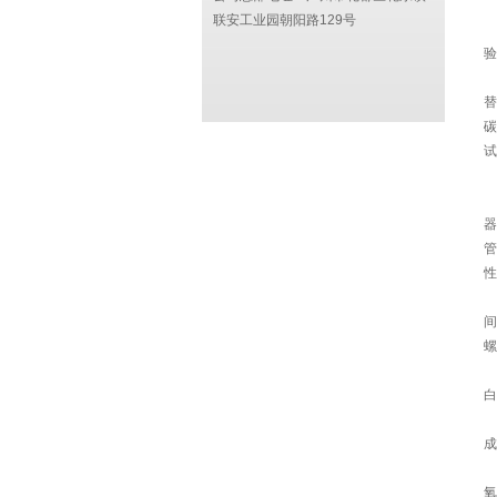
联安工业园朝阳路129号
验
1
替
碳
试
器
管
性
（
间
螺
白
成
氧