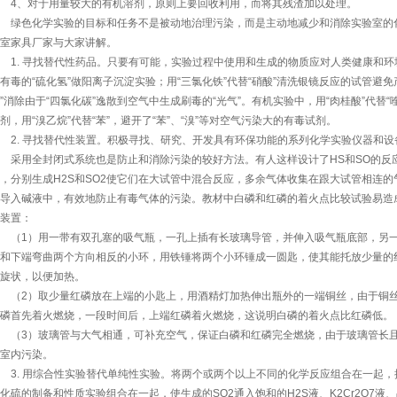
4、对于用量较大的有机溶剂，原则上要回收利用，而将其残渣加以处理。
绿色化学实验的目标和任务不是被动地治理污染，而是主动地减少和消除实验室的化
室家具厂家与大家讲解。
. 寻找替代性药品。只要有可能，实验过程中使用和生成的物质应对人类健康和环境
有毒的“硫化氢”做阳离子沉淀实验；用“三氯化铁”代替“硝酸”清洗银镜反应的试管避免产
”消除由于“四氯化碳”逸散到空气中生成刷毒的“光气”。有机实验中，用“肉桂酸”代替“喹
剂，用“溴乙烷”代替“苯”，避开了“苯”、“溴”等对空气污染大的有毒试剂。
2. 寻找替代性装置。积极寻找、研究、开发具有环保功能的系列化学实验仪器和设
采用全封闭式系统也是防止和消除污染的较好方法。有人这样设计了HS和SO的反
，分别生成H2S和SO2使它们在大试管中混合反应，多余气体收集在跟大试管相连
导入碱液中，有效地防止有毒气体的污染。教材中白磷和红磷的着火点比较试验易造
装置：
1）用一带有双孔塞的吸气瓶，一孔上插有长玻璃导管，并伸入吸气瓶底部，另一孔
和下端弯曲两个方向相反的小环，用铁锤将两个小环锤成一圆匙，使其能托放少量的
旋状，以便加热。
（2）取少量红磷放在上端的小匙上，用酒精灯加热伸出瓶外的一端铜丝，由于铜丝
磷首先着火燃烧，一段时间后，上端红磷着火燃烧，这说明白磷的着火点比红磷低。
（3）玻璃管与大气相通，可补充空气，保证白磷和红磷完全燃烧，由于玻璃管长且
室内污染。
3. 用综合性实验替代单纯性实验。将两个或两个以上不同的化学反应组合在一起，
化硫的制备和性质实验组合在一起，使生成的SO2通入饱和的H2S液、K2Cr2O7液