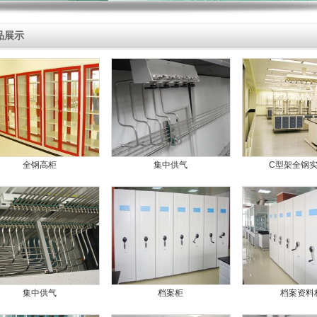
品展示
全钢高柜
集中供气
C型架全钢
集中供气
档案柜
档案资料