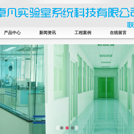
产品中心
新闻资讯
工程案例
在线留言