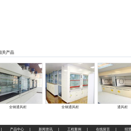
相关产品
全钢通风柜
全钢通风柜
通风柜
|
产品中心
|
新闻资讯
|
工程案例
|
在线留言
|
招